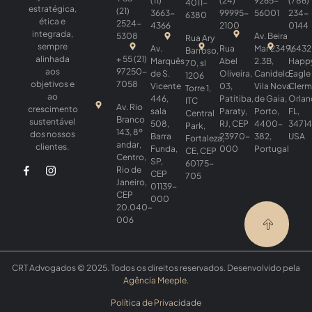
(11)
(24)
9265-
(786)
4011-
estratégica,
(21)
3663-
99995-
56001
234-
6380
ética e
2524-
4366
2100
0144
integrada,
5308
Av. Beira
Rua Ary
sempre
Av.
Rua
Mar 2349,
16432
Barroso,
alinhada
+ 55 (21)
Marquês
Abel
2.3B,
Happ
70, sl
aos
97250-
de S.
Oliveira,
Canidelo,
Eagle 
1206
objetivos e
7058
Vicente
03,
Vila Nova
Clerm
Torre 1,
ao
446,
Patitiba,
de Gaia,
Orlan
ITC
Av. Rio
crescimento
sala
Paraty,
Porto,
FL,
Central
Branco
sustentável
508,
RJ, CEP
4400-
34714
Park,
143, 8º
dos nossos
Barra
23970-
382,
USA
Fortaleza,
andar,
clientes.
Funda,
000
Portugal
CE, CEP
Centro,
SP,
60175-
Rio de
CEP
705
Janeiro,
01139-
CEP
000
20.040-
006
CRT Advogados © 2025. Todos os direitos reservados. Desenvolvido pela
Agência Meeple
.
Política de Privacidade