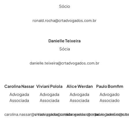
Sócio
ronald.rocha@crtadvogados.com.br
Danielle Teixeira
Sócia
danielle.teixeira@crtadvogados.com.br
Carolina Nassar
Viviani Polola
Alice Werdan
Paulo Bomfim
Advogada
Advogada
Advogada
Advogado
Associada
Associada
Associada
Associado
carolina.nassar@crtadvogados.com.br
viviani.polola@crtadvogados.com.br
alice.werdan@crtadvogados.com.br
paulo.bomfim@crt