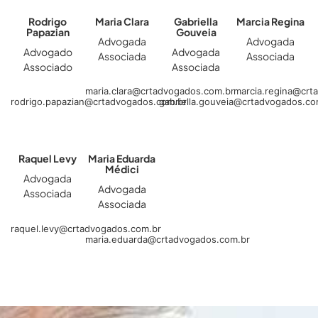
Rodrigo
Maria Clara
Gabriella
Marcia Regina
Papazian
Gouveia
Advogada
Advogada
Advogado
Advogada
Associada
Associada
Associado
Associada
maria.clara@crtadvogados.com.br
marcia.regina@crt
rodrigo.papazian@crtadvogados.com.br
gabriella.gouveia@crtadvogados.co
Raquel Levy
Maria Eduarda
Médici
Advogada
Advogada
Associada
Associada
raquel.levy@crtadvogados.com.br
maria.eduarda@crtadvogados.com.br