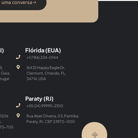
 uma conversa
l)
Flórida (EUA)
+1 (786) 234-0144
B,
16432 Happy Eagle Dr,
 Gaia,
Clermont, Orlando, FL,
tugal
34714, USA
Paraty (RJ)
+55 (24) 99995-2100
 1206
Rua Abel Oliveira, 03, Patitiba,
k,
Paraty, RJ, CEP 23970-000
0175-705