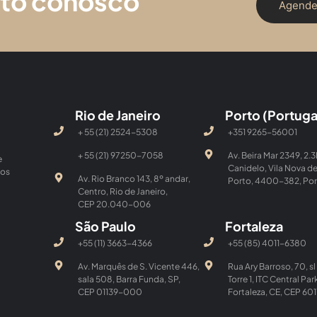
ato conosco
Agende
Rio de Janeiro
Porto (Portuga
+ 55 (21) 2524-5308
+351 9265-56001
+ 55 (21) 97250-7058
Av. Beira Mar 2349, 2.3
e
Canidelo, Vila Nova de
dos
Av. Rio Branco 143, 8º andar,
Porto, 4400-382, Por
Centro, Rio de Janeiro,
CEP 20.040-006
São Paulo
Fortaleza
+55 (11) 3663-4366
+55 (85) 4011-6380
Av. Marquês de S. Vicente 446,
Rua Ary Barroso, 70, sl
sala 508, Barra Funda, SP,
Torre 1, ITC Central Par
CEP 01139-000
Fortaleza, CE, CEP 6